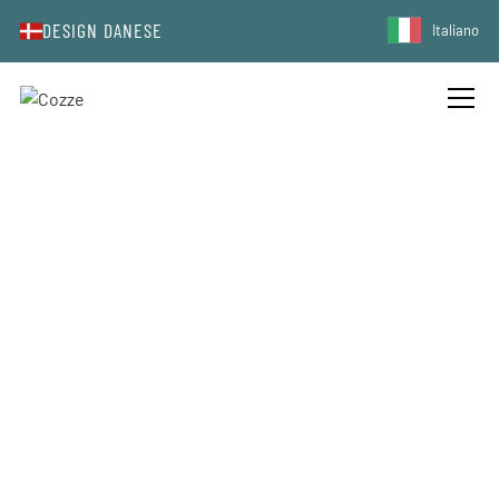
DESIGN DANESE
Italiano
FRENCH TOAST CON YOGURT AL
COCCO E ANANAS CARAMELLATO