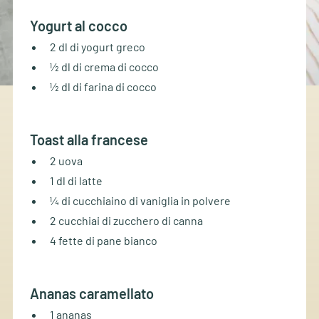
Yogurt al cocco
2 dl di yogurt greco
½ dl di crema di cocco
½ dl di farina di cocco
Toast alla francese
2 uova
1 dl di latte
¼ di cucchiaino di vaniglia in polvere
2 cucchiai di zucchero di canna
4 fette di pane bianco
Ananas caramellato
1 ananas