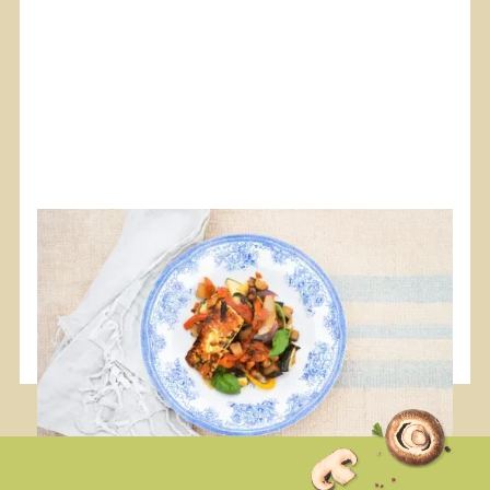
#Alimentazione
#Plancha
#Vegan
Ratatouille con Halloumi marinato
Una ricetta vivace e diversa.