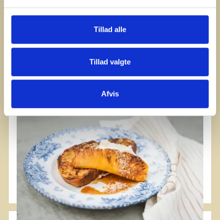
Tillad alle
Tillad valgte
Afvis
#Plancha
#Vegetariano
#Dessert
#Colazione
French Toast con yogurt al cocco e
ananas caramellato fritto
È sempre un ottimo piatto per la colazione di tutta la
famiglia.