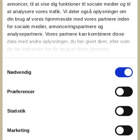
annoncer, til at vise dig funktioner til sociale medier og til
at analysere vores trafik. Vi deler også oplysninger om
din brug af vores hjemmeside med vores partnere inden
for sociale medier, annonceringspartnere og
analysepartnere. Vores partnere kan kombinere disse
data med andre oplysninger, du har givet dem, eller som
de har indsamlet fra din brug af deres tjenester.
Samtykkevalg
Nødvendig
Præferencer
#Plancha
Smash Burger
Questo è diventato un classic un enorme successo.
Statistik
Marketing