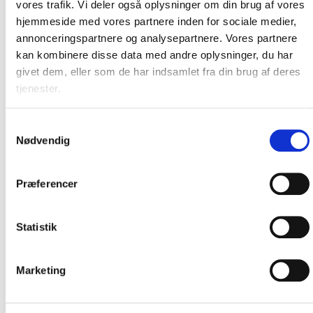
vores trafik. Vi deler også oplysninger om din brug af vores
hjemmeside med vores partnere inden for sociale medier,
I nostri nuovi membri del
annonceringspartnere og analysepartnere. Vores partnere
kan kombinere disse data med andre oplysninger, du har
forno per pizza
givet dem, eller som de har indsamlet fra din brug af deres
Scopri la nostra vasta gamma di forni per pizza
tjenester.
Samtykkevalg
Nødvendig
Præferencer
Statistik
Marketing