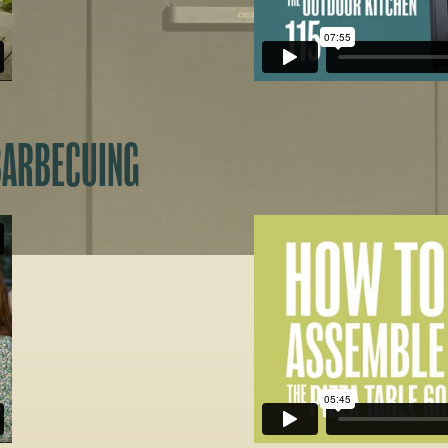
BARBECUING