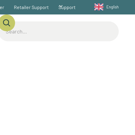
ler
Retailer Support
Support
English
IONS