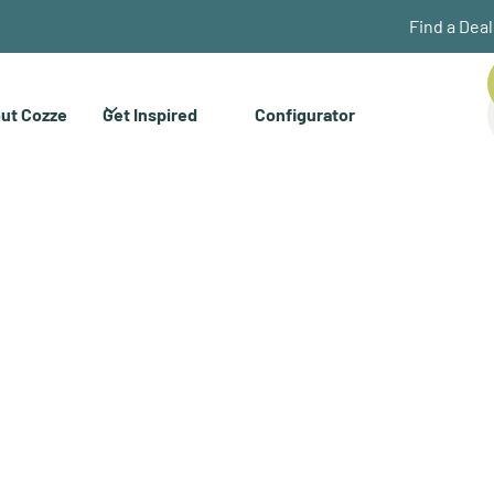
Find a Dea
ut Cozze
Get Inspired
Configurator
EMBLY INSTRUCT