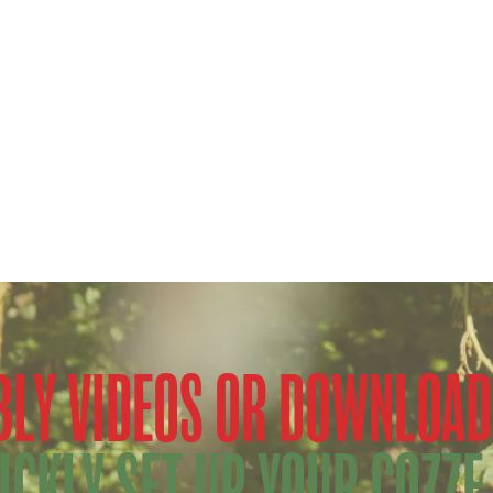
LY VIDEOS OR DOWNLOAD
ICKLY SET UP YOUR COZZE