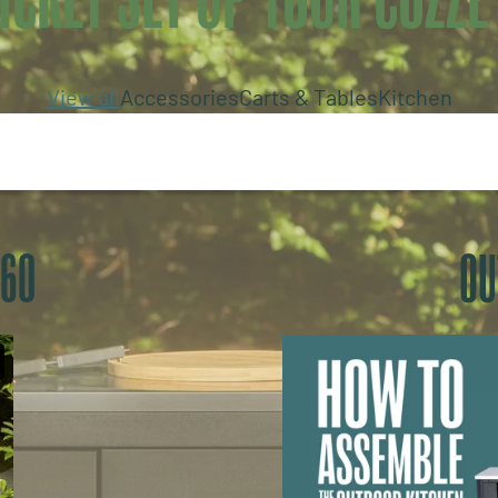
View all
Accessories
Carts & Tables
Kitchen
 60
OU