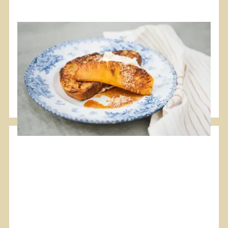
#Plancha
#Végétarien
#Dessert
#Breakfast
Pain perdu au yaourt à la noix de
coco et ananas caramélisé frit
C'est toujours un excellent plat de petit-déjeuner
pour toute la famille.