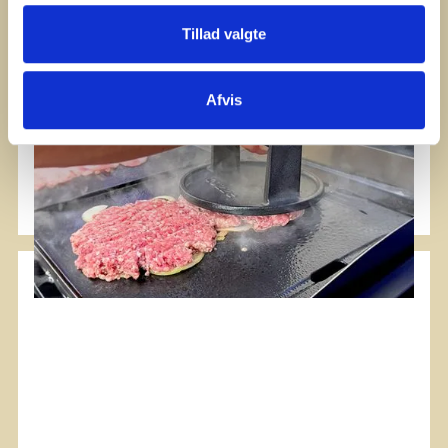
Tillad valgte
Afvis
#Plancha
Smash Burger
C'est devenu un classic un succès retentissant.