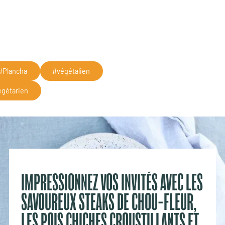
VINAIGRETTE AU TAHINI
#Plancha
#végétalien
égétarien
IMPRESSIONNEZ VOS INVITÉS AVEC LES
SAVOUREUX STEAKS DE CHOU-FLEUR,
LES POIS CHICHES CROUSTILLANTS ET