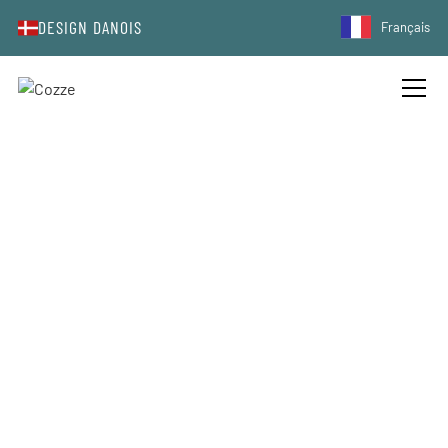
DESIGN DANOIS
Français
STEAKS DE CHOU-FLEUR AVEC
POIS CHICHES CROUSTILLANTS ET