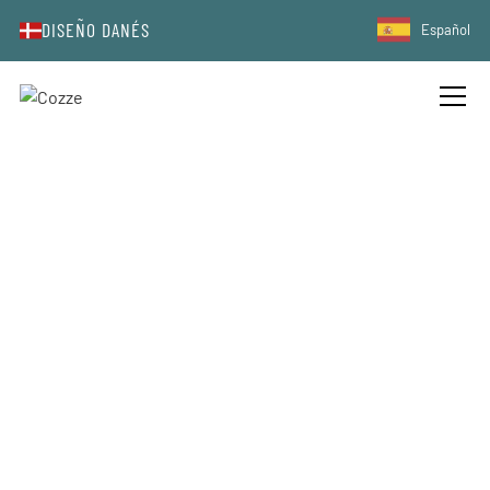
DISEÑO DANÉS
Español
PREGUNTAS MÁS FRECUENTES
(FAQ)