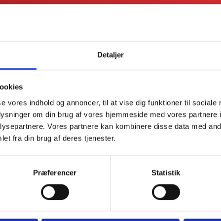
Approvazione:
Approvato 
QUALE FO
Detaljer
SCEGLIER
TERMOMETRO DIGITALE
PO
ookies
INCLUSO
Le scelte sono molteplici
se vores indhold og annoncer, til at vise dig funktioner til sociale
considerazioni e dei vantag
oplysninger om din brug af vores hjemmeside med vores partnere i
forni per pizza.
ysepartnere. Vores partnere kan kombinere disse data med andr
et fra din brug af deres tjenester.
Confronta i nostri 
Præferencer
Statistik