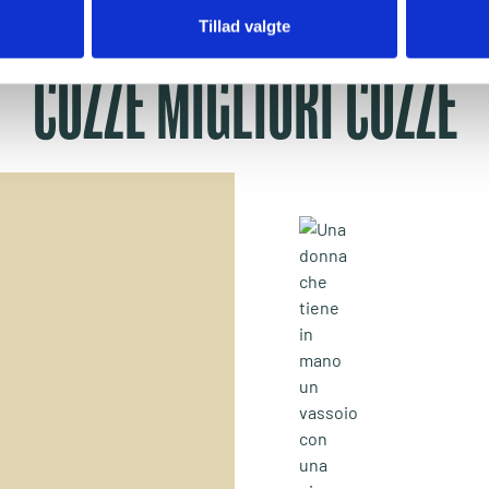
Tillad valgte
COZZE MIGLIORI COZZE