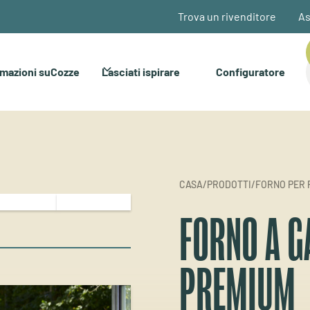
Trova un rivenditore
As
rmazioni suCozze
Lasciati ispirare
Configuratore
CASA
/
PRODOTTI
/
FORNO PER 
FORNO A G
PREMIUM