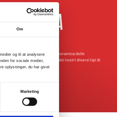
da LFGB
RNO PER PIZZA
Om
E?
RTA DELLA PIZZA
RISCALDARE FINO A
INCLUSO
600°C
. Qui di seguito troverete una panoramica delle
 medier og til at analysere
gi derivanti dalla scelta di uno dei nostri diversi tipi di
nden for sociale medier,
e oplysninger, du har givet
forni per pizza
Marketing