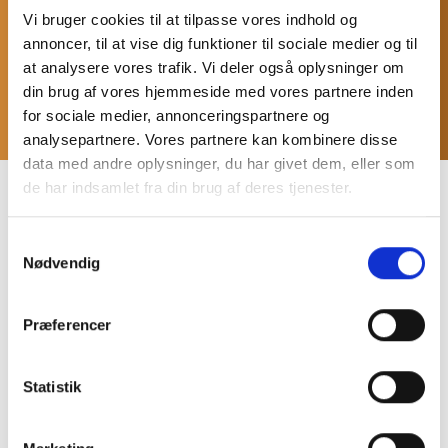
tendrás la oportunidad de inspirar a otros con tu ardiente
Vi bruger cookies til at tilpasse vores indhold og
pasión.
annoncer, til at vise dig funktioner til sociale medier og til
at analysere vores trafik. Vi deler også oplysninger om
Solicitar aquí
din brug af vores hjemmeside med vores partnere inden
for sociale medier, annonceringspartnere og
analysepartnere. Vores partnere kan kombinere disse
data med andre oplysninger, du har givet dem, eller som
de har indsamlet fra din brug af deres tjenester.
LOS MEJORES COZZE
Samtykkevalg
Nødvendig
Præferencer
IMPRESCINDIBLE
PARA UN VERDADERO MAESTRO PIZZERO
Statistik
Ver todos los accesorios