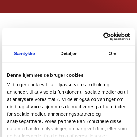
CALENTAR HASTA
LOS MEJORES COZZE
450°C
Samtykke
Detaljer
Om
IMPRESCINDIBLE
Denne hjemmeside bruger cookies
PARA UN VERDADERO MAESTRO PIZZERO
Vi bruger cookies til at tilpasse vores indhold og
annoncer, til at vise dig funktioner til sociale medier og til
at analysere vores trafik. Vi deler også oplysninger om
Ver todos los accesorios
din brug af vores hjemmeside med vores partnere inden
for sociale medier, annonceringspartnere og
analysepartnere. Vores partnere kan kombinere disse
data med andre oplysninger, du har givet dem, eller som
de har indsamlet fra din brug af deres tjenester.