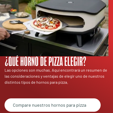
Material:
Acero cincado con recubrimiento de polvo
Color:
Gris y negro
Aprobación:
Homologado CE y LFGB
Pizzas perfectas, siempre: ¡el horno ROTATE PREMIUM
ROTATE de 17 pulgadas para pizzas Cozze® ofrece
resultados profesionales en casa!
¿QUÉ HORNO DE PIZZA ELEGIR?
Las opciones son muchas. Aquí encontrará un resumen de
TERMÓMETRO
INCLUIDO
las consideraciones y ventajas de elegir uno de nuestros
distintos tipos de hornos para pizza.
PUERTA DE PIZZA
Compare nuestros hornos para pizza
INCLUIDO