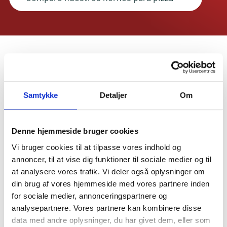
INCLUIDO
CALENTAMIENTO HASTA
LOS MEJORES COZZE
550°C
Samtykke
Detaljer
Om
IMPRESCINDIBLE
Denne hjemmeside bruger cookies
PARA UN VERDADERO MAESTRO PIZZERO
Vi bruger cookies til at tilpasse vores indhold og
annoncer, til at vise dig funktioner til sociale medier og til
at analysere vores trafik. Vi deler også oplysninger om
Ver todos los accesorios
din brug af vores hjemmeside med vores partnere inden
for sociale medier, annonceringspartnere og
analysepartnere. Vores partnere kan kombinere disse
data med andre oplysninger, du har givet dem, eller som