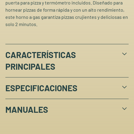
puerta para pizza y termómetro incluidos. Diseñado para
hornear pizzas de forma rápida y con un alto rendimiento,
este horno a gas garantiza pizzas crujientes y deliciosas en
solo 2 minutos.
CARACTERÍSTICAS
PRINCIPALES
Alto espacio de horno y panel de control frontal para
ESPECIFICACIONES
hornear pizzas fácilmente
La puerta de la pizza siempre está incluida
Poder:
6,0 kW
Hornee su pizza favorita con masa de piedra a la
MANUALES
Presión de gas:
30 mbar / 50mbar (DE, AT)
perfección en sólo 2 minutos.
Dimensiones:
50 x 50 x 29,5 cm
Tamaño de la pizza:
Ø34 cm
Manual del usuario - Horno de gas Classic de 13" -
Altura de trabajo:
10 cm