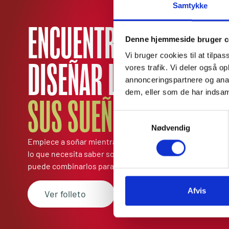
Samtykke
ENCUENTRE INSPIRACIÓ
Denne hjemmeside bruger c
Vi bruger cookies til at tilpas
DISEÑAR LA
COCINA DE
vores trafik. Vi deler også 
annonceringspartnere og anal
dem, eller som de har indsaml
SUS SUEÑOS
Samtykkevalg
Nødvendig
Empiece a soñar mientras hojea nuestro nuevo catálogo
lo que necesita saber sobre nuestra serie de módulos de
puede combinarlos para construir la cocina exterior de 
Afvis
Ver folleto