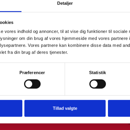
Detaljer
N E IDEAS PARA
ookies
se vores indhold og annoncer, til at vise dig funktioner til sociale
 EXTERIOR DE
oplysninger om din brug af vores hjemmeside med vores partnere i
6 RUEDAS
7 GANC
ysepartnere. Vores partnere kan kombinere disse data med andr
CON FRENOS
PARA HERRA
et fra din brug af deres tjenester.
Præferencer
Statistik
 Cozze . Hemos recopilado todo
 cocina para exteriores y cómo
sus sueños.
Tillad valgte