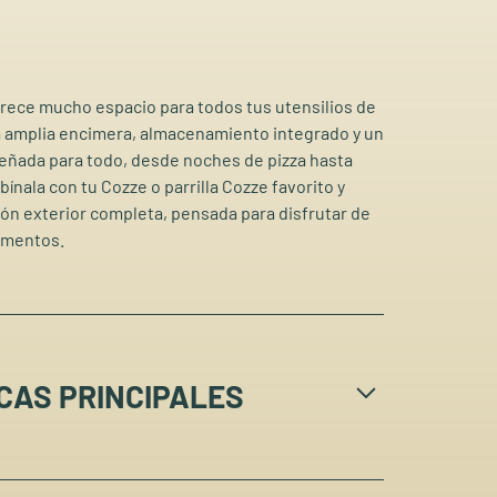
frece mucho espacio para todos tus utensilios de
una amplia encimera, almacenamiento integrado y un
señada para todo, desde noches de pizza hasta
nala con tu Cozze o parrilla Cozze favorito y
ión exterior completa, pensada para disfrutar de
omentos.
CAS PRINCIPALES
 almacenamiento de 3 puertas para cocinar al aire