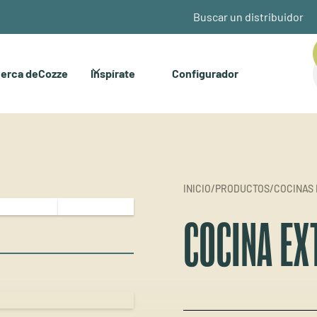
Buscar un distribuidor
erca deCozze
Inspírate
Configurador
INICIO
/
PRODUCTOS
/
COCINAS 
COCINA EX