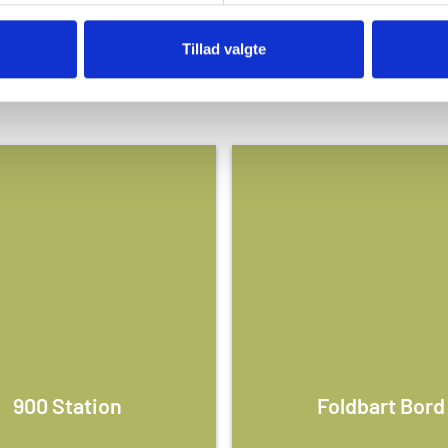
FLERE UDEBORDE
OPBEVARING
TI
Tillad valgte
900 Station
Foldbart Bord