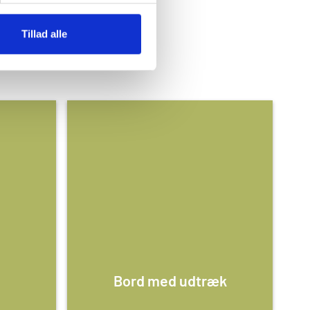
L VÆRKTØJ
Tillad alle
Bord med udtræk