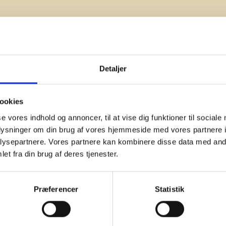
problemfri integration.
SPECIFIKATIO
Let at flytte med robus
Gasflaskeopbevaring op
ren og organiseret op
Detaljer
Dimensioner:
146 × 70 × 74
Sideborde:
30 × 41 cm
Farve:
Sort
MANUALER
ookies
Hjul:
2 TPR-hjul med dæksle
se vores indhold og annoncer, til at vise dig funktioner til sociale
Materiale:
Pulverlakeret, fo
oplysninger om din brug af vores hjemmeside med vores partnere i
Inkluderer:
6 kroge og 2 hju
ysepartnere. Vores partnere kan kombinere disse data med andr
Certificeringer:
LFGB-godk
et fra din brug af deres tjenester.
Brugervejledning - Pr
Monteringsvejledning 
Præferencer
Statistik
INDVENDIG GASFLASKE