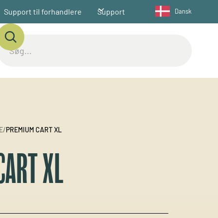
Support til forhandlere
Support
Dansk
E
/
PREMIUM CART XL
CART XL