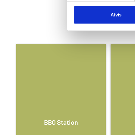
Afvis
BBQ Station