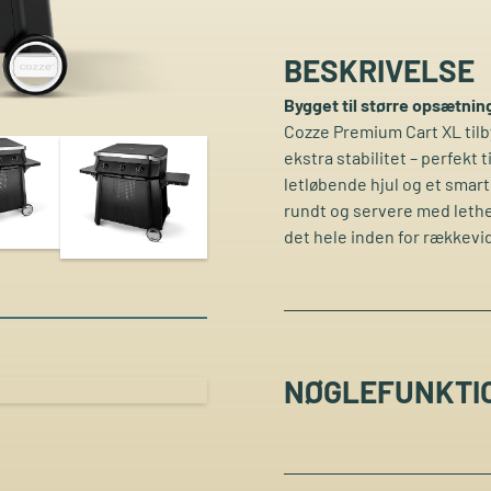
BESKRIVELSE
Bygget til større opsætnin
Cozze Premium Cart XL tilb
ekstra stabilitet – perfekt 
letløbende hjul og et smart 
rundt og servere med lethed
det hele inden for rækkevi
NØGLEFUNKTI
Premium Cart XL er desi