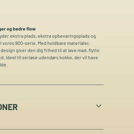
ger og bedre flow
yder ekstra plads, ekstra opbevaringsplads og
til vores 800-serie. Med holdbare materialer,
design giver den dig frihed til at lave mad, flytte
. Ideel til seriøse udendørs kokke, der vil have
dde.
ONER
gnet til at passe perfekt til 800-serien for