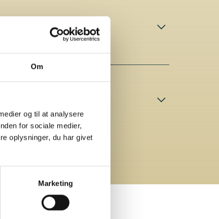
NER
te hjul, der gør den nem at bære.
bevarer nemt din gasflaske indeni, så du får en
sætning.
Om
,5 cm (med sideborde)
r til jævn bevægelse
 medier og til at analysere
rzinket stål
nden for sociale medier,
l
e oplysninger, du har givet
endt
emium Cart - 90534
– Premium Cart – 90534
Marketing
6 KROGE