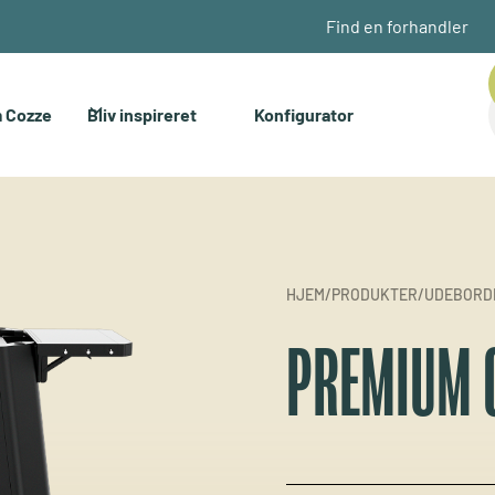
Find en forhandler
 Cozze
Bliv inspireret
Konfigurator
HJEM
/
PRODUKTER
/
UDEBORD
PREMIUM 